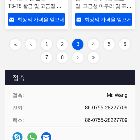
T3-T8 합금 및 고금질 마
일, 고금성 마무리 및 표면
감으로 장착 된 LED 프로
에 장착된 LED 스트립 채
최상의 가격을 얻으세
최상의 가격을 얻으세
필
널에 맞춤형 길이
요
요
1
2
3
4
5
6
7
8
접촉
접촉:
Mr. Wang
전화:
86-0755-28227709
팩스:
86-0755-28227709