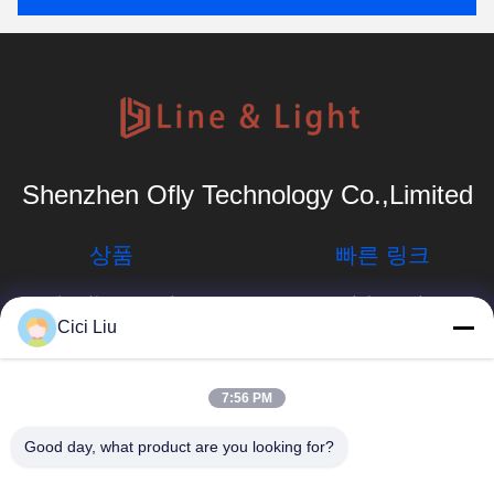
Shenzhen Ofly Technology Co.,Limited
상품
빠른 링크
알루미늄은 프로필
회사 프로필
을 이끌었습니다
Cici Liu
공장 여행
서피스는 주도하는
프로필을 탑재했습
info@oflyled.com
품질 관리
7:56 PM
니다
뉴스
86-0755-
Good day, what product are you looking for?
오목한 LED 프로
28227709
필
경우