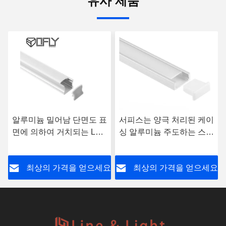
유사 제품
알루미늄 밀어남 단면도 표
서피스는 양극 처리된 케이
면에 의하여 거치되는 LED
싱 알루미늄 주도하는 스트
단면도 17*14mm
립 채널 추적 16*6mm을 탑
재했습니다
요
최상의 가격을 얻으세요
최상의 가격을 얻으세요