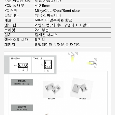
주문 제작된 길이
이용 가능합니다
PCB 폭 내부
≤12.5mm
PC 커버
Milky/Clear/Opal/Semi-clear
끝납니다
양극 산화됩니다
재료
6063 T5 알루미늄 합금
엔드 캡
2 엔드 캡, 와이어 구멍과 1, 1 없이
브라켓
2개 부분
설치
탑재된 서피스
생산 소요 시간
5-7 일
패키지
8 밀리미터 두꺼운 통 패키징