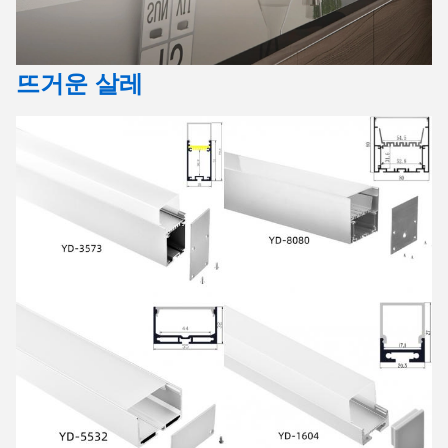
뜨거운 살레