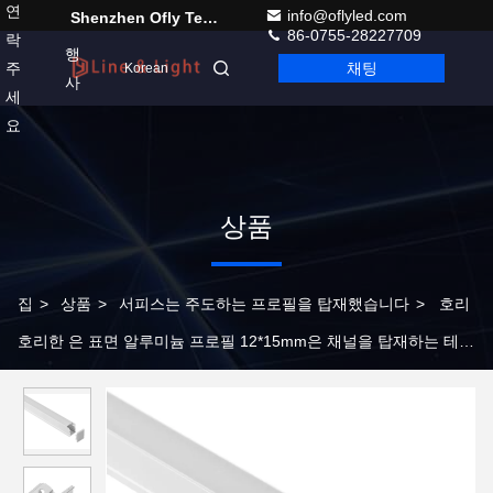
연
info@oflyled.com
Shenzhen Ofly Technology Co.,Limited
86-0755-28227709
락
행
주
채팅
Korean
사
세
요
상품
집
>
상품
>
서피스는 주도하는 프로필을 탑재했습니다
>
호리
호리한 은 표면 알루미늄 프로필 12*15mm은 채널을 탑재하는 테이
프 지시등을 이끌었습니다