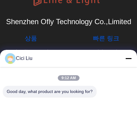
Shenzhen Ofly Technology Co.,Limited
상품
빠른 링크
알루미늄은 프로필
회사 프로필
을 이끌었습니다
Cici Liu
공장 여행
서피스는 주도하는
프로필을 탑재했습
info@oflyled.com
품질 관리
9:12 AM
니다
뉴스
86-0755-
Good day, what product are you looking for?
오목한 LED 프로
28227709
필
경우
중국 광둥성 선전
석고는 프로필을
사이트맵
시 광밍신구 시산공
이끌었습니다
업구 8공장
사생활 보호 정책
중단된 주도하는
프로필