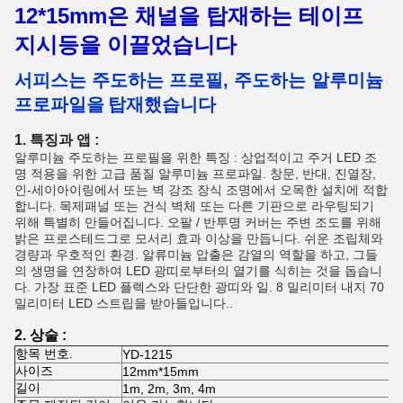
12*15mm은 채널을 탑재하는 테이프
지시등을 이끌었습니다
서피스는 주도하는 프로필
,
주도하는 알루미늄
프로파일을
탑재했습니다
1. 특징과 앱 :
알루미늄 주도하는 프로필을 위한 특징 : 상업적이고 주거 LED 조
명 적용을 위한 고급 품질 알루미늄 프로파일. 창문, 반대, 진열장,
인-세이아이링에서 또는 벽 강조 장식 조명에서 오목한 설치에 적합
합니다. 목제패널 또는 건식 벽체 또는 다른 기판으로 라우팅되기
위해 특별히 만들어집니다. 오팔 / 반투명 커버는 주변 조도를 위해
밝은 프로스테드그로 모서리 효과 이상을 만듭니다. 쉬운 조립체와
경량과 우호적인 환경. 알류미늄 압출은 감열의 역할을 하고, 그들
의 생명을 연장하여 LED 광띠로부터의 열기를 식히는 것을 돕습니
다. 가장 표준 LED 플렉스와 단단한 광띠와 일. 8 밀리미터 내지 70
밀리미터 LED 스트립을 받아들입니다..
2. 상술 :
항목 번호.
YD-1215
사이즈
12mm*15mm
길이
1m, 2m, 3m, 4m