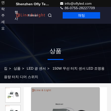
연
info@oflyled.com
Shenzhen Ofly Technology Co.,Limited
86-0755-28227709
락
행
주
채팅
Korean
사
세
요
상품
집
>
상품
>
LED 광 센서
>
150W 무선 터치 센서 LED 조명용
용량 터치 디머 스위치