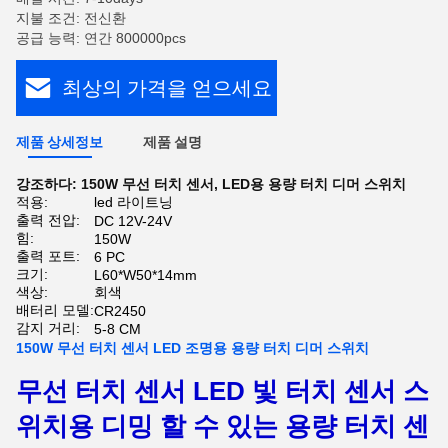
지불 조건: 전신환
공급 능력: 연간 800000pcs
최상의 가격을 얻으세요
제품 상세정보
제품 설명
강조하다:
150W 무선 터치 센서
,
LED용 용량 터치 디머 스위치
적용:
led 라이트닝
출력 전압:
DC 12V-24V
힘:
150W
출력 포트:
6 PC
크기:
L60*W50*14mm
색상:
회색
배터리 모델:
CR2450
감지 거리:
5-8 CM
150W 무선 터치 센서 LED 조명용 용량 터치 디머 스위치
무선 터치 센서 LED 빛 터치 센서 스
위치용 디밍 할 수 있는 용량 터치 센