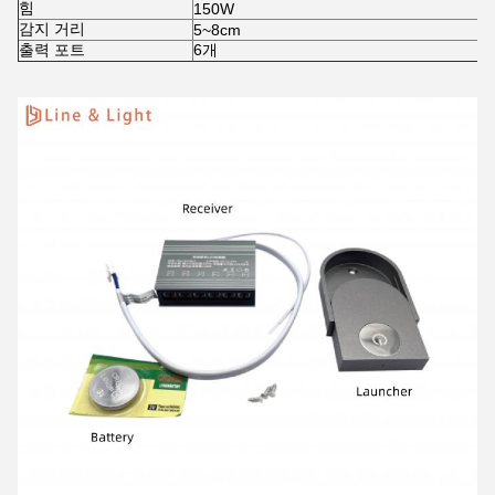
힘
150W
감지 거리
5~8cm
출력 포트
6개